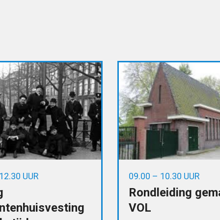
 12.30 UUR
09.00 – 10.30 UUR
g
Rondleiding gem
ntenhuisvesting
VOL