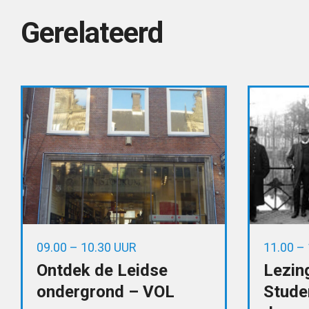
Gerelateerd
09.00 – 10.30 UUR
11.00 –
Ontdek de Leidse
Lezin
ondergrond – VOL
Stude