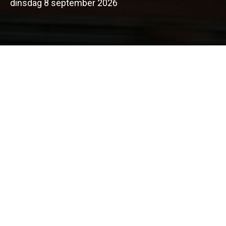
dinsdag 8 september 2026
Kennisdag
Op 8 september is Kennisdag van de gemeente
Leiden!
Dit jaar alweer de
11e
editie. En het aanbod is groot
en gevarieerd.
Voor en door collega’s met een vleug cultuur en een
flinke shot sociaal!
Het wordt een mooie Kennis
X
perience!