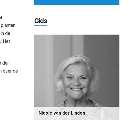
et
Gids
planten.
 in de
. Het
n der
n over de
Nicole van der Linden