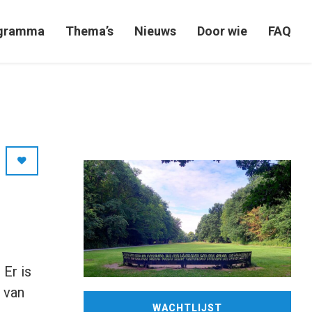
gramma
Thema’s
Nieuws
Door wie
FAQ
 Er is
f van
WACHTLIJST