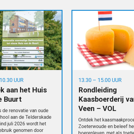
 10.30 UUR
13.30 – 15.00 UUR
k aan het Huis
Rondleiding
e Buurt
Kaasboerderij va
Veen – VOL
s de renovatie van oude
chool aan de Telderskade
Ontdek het kaasmaakproce
Eind juli 2026 wordt het
Zoeterwoude en beleef he
gebruik genomen door
boerenleven, met als toetj