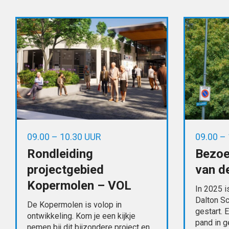
09.00 – 10.30 UUR
09.00 –
Rondleiding
Bezoe
projectgebied
van d
Kopermolen – VOL
In 2025 i
Dalton S
De Kopermolen is volop in
gestart. 
ontwikkeling. Kom je een kijkje
pand in 
nemen bij dit bijzondere project en