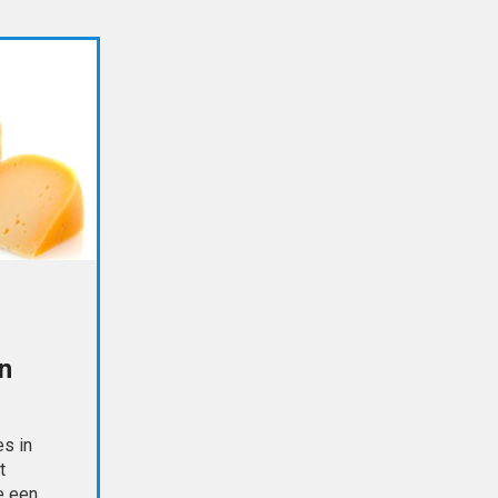
n
s in
t
e een