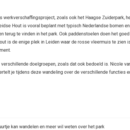
s werkverschaffingsproject, zoals ook het Haagse Zuiderpark, h
dse Hout is vooral beplant met typisch Nederlandse bomen en 
en terug te vinden in het park. Ook paddenstoelen doen het goed
ut is de enige plek in Leiden waar de rosse vleermuis te zien is
ument.
l verschillende doelgroepen, zoals dat ook bedoeld is. Nicole va
telt je tijdens deze wandeling over de verschillende functies e
uurtje kan wandelen en meer wil weten over het park