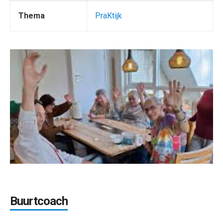
Thema
PraKtijk
Buurtcoach