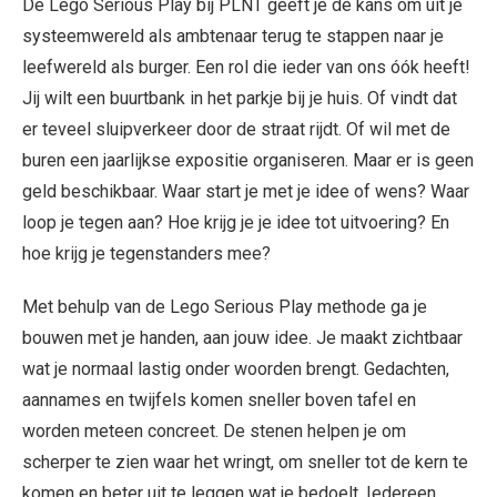
De Lego Serious Play bij PLNT geeft je de kans om uit je
systeemwereld als ambtenaar terug te stappen naar je
leefwereld als burger. Een rol die ieder van ons óók heeft!
Jij wilt een buurtbank in het parkje bij je huis. Of vindt dat
er teveel sluipverkeer door de straat rijdt. Of wil met de
buren een jaarlijkse expositie organiseren. Maar er is geen
geld beschikbaar. Waar start je met je idee of wens? Waar
loop je tegen aan? Hoe krijg je je idee tot uitvoering? En
hoe krijg je tegenstanders mee?
Met behulp van de Lego Serious Play methode ga je
bouwen met je handen, aan jouw idee. Je maakt zichtbaar
wat je normaal lastig onder woorden brengt. Gedachten,
aannames en twijfels komen sneller boven tafel en
worden meteen concreet. De stenen helpen je om
scherper te zien waar het wringt, om sneller tot de kern te
komen en beter uit te leggen wat je bedoelt. Iedereen