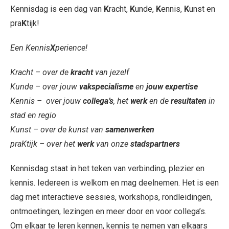
Kennisdag is een dag van
K
racht,
K
unde,
K
ennis,
K
unst en
pra
K
tijk!
Een Kennis
X
perience!
Kracht – over de
kracht
van jezelf
Kunde – over jouw
vakspecialisme
en
jouw expertise
Kennis – over jouw
collega’s
, het
werk
en de
resultaten
in
stad en regio
Kunst – over de kunst van
samenwerken
praKtijk – over het
werk
van onze
stadspartners
Kennisdag staat in het teken van verbinding, plezier en
kennis. Iedereen is welkom en mag deelnemen. Het is een
dag met interactieve sessies, workshops, rondleidingen,
ontmoetingen, lezingen en meer door en voor collega’s.
Om elkaar te leren kennen, kennis te nemen van elkaars