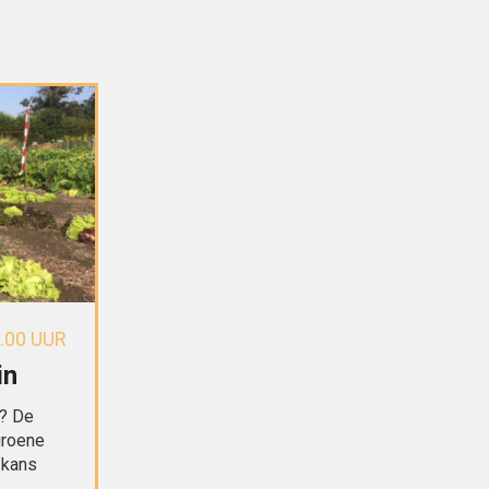
6.00 UUR
in
n? De
groene
 kans