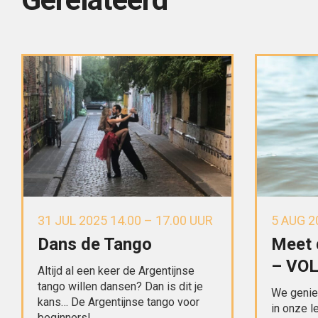
31 JUL 2025 14.00 – 17.00 UUR
5 AUG 2
Dans de Tango
Meet 
– VO
Altijd al een keer de Argentijnse
tango willen dansen? Dan is dit je
We geniet
kans… De Argentijnse tango voor
in onze l
beginners!