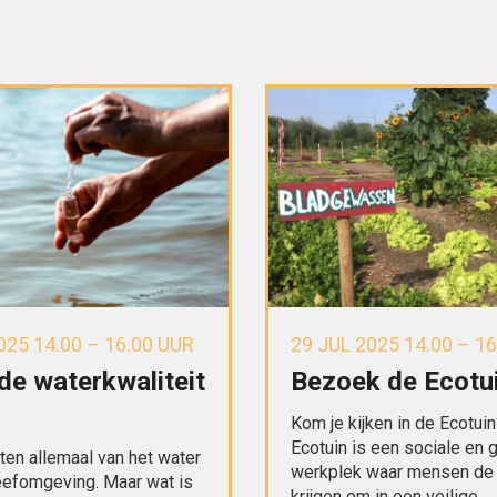
025 14.00 – 16.00 UUR
29 JUL 2025 14.00 – 1
de waterkwaliteit
Bezoek de Ecotu
L
Kom je kijken in de Ecotui
Ecotuin is een sociale en 
en allemaal van het water
werkplek waar mensen de
eefomgeving. Maar wat is
krijgen om in een veilige,