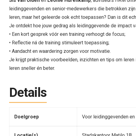
Sis van Ulden
en
Leonie Hurenkamp
, adviseurs HRM ontw
leidinggevenden en senior-medewerkers die betrokken zijn bi
leren, maar het geleerde ook echt toepassen? Dan is dit echt
Je ontdekt hoe jouw gedrag als leidinggevende de impact va
• Een kort gesprek vóór een training verhoogt de focus;
• Reflectie ná de training stimuleert toepassing;
• Aandacht en waardering zorgen voor motivatie.
Je krijgt praktische voorbeelden, inzichten en tips om lere
leren sneller én beter.
Details
Doelgroep
Voor leidinggevenden en
Locatie(s)
Stadskantoor Matilo 1B